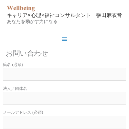
内
容
キャリア×心理×福祉コンサルタント 張田麻衣音
を
あなたを動かす力になる
ス
キ
ッ
プ
お問い合わせ
氏名 (必須)
法人／団体名
メールアドレス (必須)