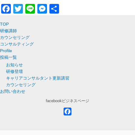
F
T
Li
M
共
a
wi
n
e
有
TOP
c
tt
e
ss
研修講師
e
er
e
カウンセリング
コンサルティング
b
n
Profile
o
g
投稿一覧
o
er
お知らせ
研修登壇
k
キャリアコンサルタント更新講習
カウンセリング
お問い合わせ
facebookビジネスページ
F
a
c
e